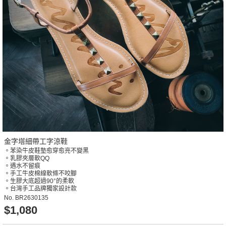
金字塔細帶工字涼鞋
。苯染牛皮鞋墊愈穿愈亮不變黑
。乳膠夾層軟QQ
。遇水不留痕
。手工牛皮棉線軟條不咬腳
。生膠大底超過90°的柔軟
。台灣手工品牌獨家設計款
No.
BR2630135
$1,080