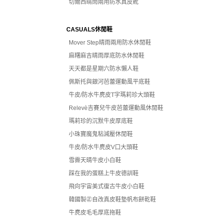
切爾西晴雨兩用防水真皮靴
CASUALS休閒鞋
Mover Step晴雨兩用防水休閒鞋
麻糬麻吉晴雨厚底防水休閒鞋
天天都是星期六防水懶人鞋
佩斯托與銀河芭蕾運動風平底鞋
牛皮/防水牛麂皮T字瑪莉珍大頭鞋
Relevè吉賽兒牛皮芭蕾運動風休閒鞋
瑪莉珍的沉默牛皮厚底鞋
小珠寶魔鬼粘減壓休閒鞋
牛皮/防水牛麂皮V口大頭鞋
雪霽天晴牛皮小白鞋
踩在我的蛋糕上牛皮德訓鞋
飛向宇宙美式復古牛皮小白鞋
韓國製㊣自改真皮鞋墊帆布餅乾鞋
牛麂皮毛毛厚底拖鞋