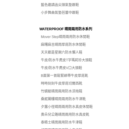
藍色邀請函尖頭氣墊跟鞋
小步舞曲氣墊芭蕾中跟鞋
WATERPROOF 晴雨兩用防水系列
Mover Step晴雨兩用防水休閒鞋
麻糬麻吉晴雨厚底防水休閒鞋
天天都是星期六防水懶人鞋
牛皮/防水牛麂皮T字瑪莉珍大頭鞋
牛皮/防水牛麂皮V口大頭鞋
B面第一首鬆緊綁帶牛皮厚底靴
時時刻刻牛皮厚底切爾西靴
竹蜻蜓晴雨兩用防水涼拖鞋
桑妮閣樓晴雨兩用防水牛津靴
夕露小徑晴雨兩用防水真皮休閒鞋
奧朵兒公路晴雨兩用防水真皮靴
泰晤士晴雨兩用防水牛津鞋