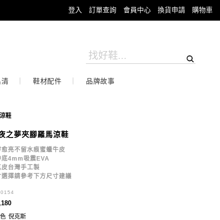
登入
訂單查詢
會員中心
換貨申請
購物車
出清
鞋材配件
品牌故事
涼鞋
夜之夢夾腳羅馬涼鞋
穿愈亮不留水痕蜜蠟牛皮
底4mm吸震EVA
真皮台灣手工製
寸選擇請參考下方尺寸建議
30154
,180
色
倪克斯