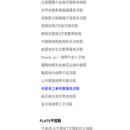
白雲飄飄牛皮後空穆勒休閒鞋
井然有趣魚骨編織羅馬涼鞋
荷魯斯之眼編織方頭漁夫涼鞋
嗯嗯好啊Z字麻花辮涼鞋
曖昧百慕達Z字寬繫帶拖鞋
竹蜻蜓晴雨兩用防水涼拖鞋
留夏美好交叉繫帶羅馬涼鞋
Ready, go！細帶牛皮人字拖
優雅刺蝟羊皮後空尖頭中跟鞋
豔夏時分細帶平底涼鞋
山中精靈細帶中跟涼鞋
仲夏夜之夢夾腳羅馬涼鞋
麻花辮女孩羊麂皮拖鞋
金字塔細帶工字涼鞋
FLATS平底鞋
牛皮/防水牛麂皮T字瑪莉珍大頭鞋