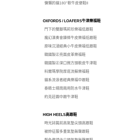
慵懶的貓180°軟牛皮便鞋II
OXFORDS / LOAFERS牛津樂福鞋
門下的雙腳瑪莉珍樂福低跟鞋
魔幻演奏會鍊條牛皮樂福低跟鞋
原味沉浸經典小牛皮樂福低跟鞋
韓國製㊣亮面皮革樂福鞋
韓國製㊣深口微方頭軟皮牛津鞋
科爾瑪學院厚底流蘇樂福鞋
貓系流浪者經典樂福中跟鞋
泰晤士晴雨兩用防水牛津鞋
約克莊園中跟牛津鞋
HIGH HEELS高跟鞋
時光詩篇前高氣墊尖頭高跟鞋
被妳征服多重氣墊無聲跟鞋