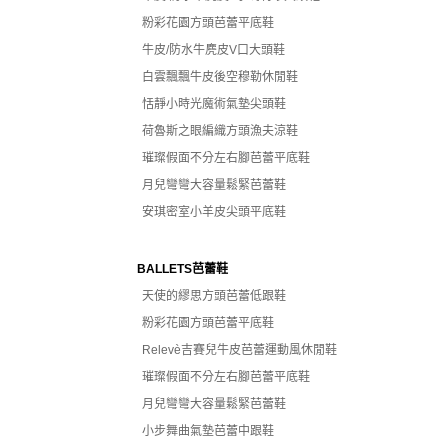
粉彩花園方頭芭蕾平底鞋
牛皮/防水牛麂皮V口大頭鞋
白雲飄飄牛皮後空穆勒休閒鞋
恬靜小時光魔術氣墊尖頭鞋
荷魯斯之眼編織方頭漁夫涼鞋
璀璨假面不分左右腳芭蕾平底鞋
月兒彎彎大容量鬆緊芭蕾鞋
安琪密室小羊皮尖頭平底鞋
BALLETS芭蕾鞋
天使的繆思方頭芭蕾低跟鞋
粉彩花園方頭芭蕾平底鞋
Relevè吉賽兒牛皮芭蕾運動風休閒鞋
璀璨假面不分左右腳芭蕾平底鞋
月兒彎彎大容量鬆緊芭蕾鞋
小步舞曲氣墊芭蕾中跟鞋