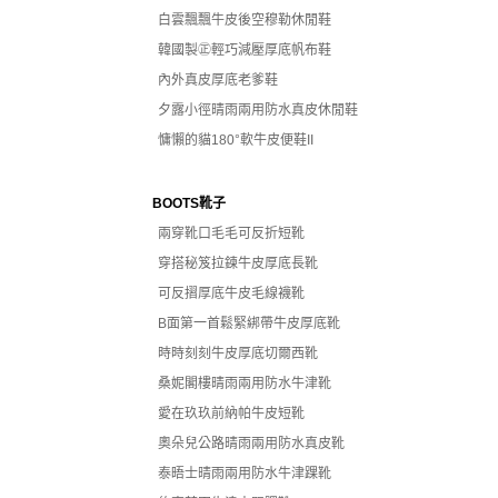
白雲飄飄牛皮後空穆勒休閒鞋
韓國製㊣輕巧減壓厚底帆布鞋
內外真皮厚底老爹鞋
夕露小徑晴雨兩用防水真皮休閒鞋
慵懶的貓180°軟牛皮便鞋II
BOOTS靴子
兩穿靴口毛毛可反折短靴
穿搭秘笈拉鍊牛皮厚底長靴
可反摺厚底牛皮毛線襪靴
B面第一首鬆緊綁帶牛皮厚底靴
時時刻刻牛皮厚底切爾西靴
桑妮閣樓晴雨兩用防水牛津靴
愛在玖玖前納帕牛皮短靴
奧朵兒公路晴雨兩用防水真皮靴
泰晤士晴雨兩用防水牛津踝靴