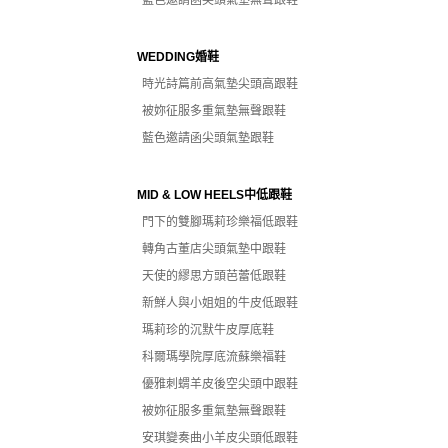
藍色邀請函尖頭氣墊無聲跟鞋
WEDDING婚鞋
時光詩篇前高氣墊尖頭高跟鞋
被妳征服多重氣墊無聲跟鞋
藍色邀請函尖頭氣墊跟鞋
MID & LOW HEELS中低跟鞋
門下的雙腳瑪莉珍樂福低跟鞋
轉角古董店尖頭氣墊中跟鞋
天使的繆思方頭芭蕾低跟鞋
新鮮人與小姐姐的牛皮低跟鞋
瑪莉珍的沉默牛皮厚底鞋
科爾瑪學院厚底流蘇樂福鞋
優雅刺蝟羊皮後空尖頭中跟鞋
被妳征服多重氣墊無聲跟鞋
安琪變奏曲小羊皮尖頭低跟鞋