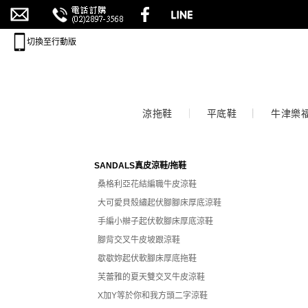
切換至行動版
涼拖鞋
平底鞋
牛津樂
SANDALS真皮涼鞋/拖鞋
桑格利亞花結編職牛皮涼鞋
大可愛貝殼繡起伏腳腳床厚底涼鞋
手編小辮子起伏軟腳床厚底涼鞋
腳背交叉牛皮坡跟涼鞋
歇歇妳起伏軟腳床厚底拖鞋
芙蕾雅的夏天雙交叉牛皮涼鞋
X加Y等於你和我方頭二字涼鞋