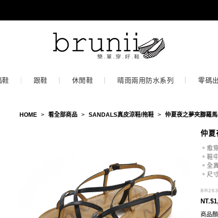
福鞋
跟鞋
休閒鞋
晴雨兩用防水系列
零碼
HOME
>
看全部商品
>
SANDALS真皮涼鞋/拖鞋
>
仲夏夜之夢夾腳羅馬
仲夏
。愈
。鞋中
。全
。尺
BR26
NT.$1
商品顏