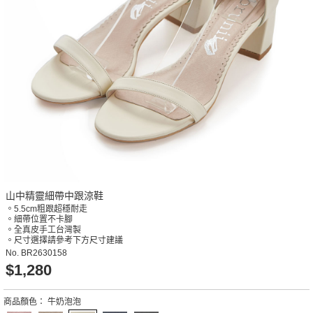
山中精靈細帶中跟涼鞋
。5.5cm粗跟超穩耐走
。細帶位置不卡腳
。全真皮手工台灣製
。尺寸選擇請參考下方尺寸建議
No.
BR2630158
$1,280
商品顏色：
牛奶泡泡