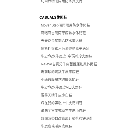
切爾西晴雨兩用防水真皮靴
CASUALS休閒鞋
Mover Step晴雨兩用防水休閒鞋
麻糬麻吉晴雨厚底防水休閒鞋
天天都是星期六防水懶人鞋
佩斯托與銀河芭蕾運動風平底鞋
牛皮/防水牛麂皮T字瑪莉珍大頭鞋
Relevè吉賽兒牛皮芭蕾運動風休閒鞋
瑪莉珍的沉默牛皮厚底鞋
小珠寶魔鬼粘減壓休閒鞋
牛皮/防水牛麂皮V口大頭鞋
雪霽天晴牛皮小白鞋
踩在我的蛋糕上牛皮德訓鞋
飛向宇宙美式復古牛皮小白鞋
韓國製㊣自改真皮鞋墊帆布餅乾鞋
牛麂皮毛毛厚底拖鞋