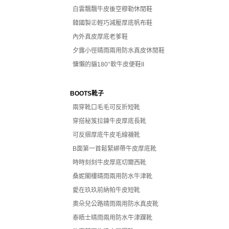
白雲飄飄牛皮後空穆勒休閒鞋
韓國製㊣輕巧減壓厚底帆布鞋
內外真皮厚底老爹鞋
夕露小徑晴雨兩用防水真皮休閒鞋
慵懶的貓180°軟牛皮便鞋II
BOOTS靴子
兩穿靴口毛毛可反折短靴
穿搭秘笈拉鍊牛皮厚底長靴
可反摺厚底牛皮毛線襪靴
B面第一首鬆緊綁帶牛皮厚底靴
時時刻刻牛皮厚底切爾西靴
桑妮閣樓晴雨兩用防水牛津靴
愛在玖玖前納帕牛皮短靴
奧朵兒公路晴雨兩用防水真皮靴
泰晤士晴雨兩用防水牛津踝靴