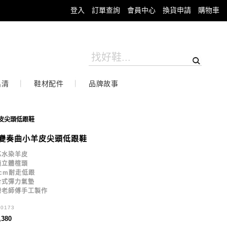
登入
訂單查詢
會員中心
換貨申請
購物車
出清
鞋材配件
品牌故事
皮尖頭低跟鞋
變奏曲小羊皮尖頭低跟鞋
芯水染羊皮
適立體楦頭
5cm耐走低跟
合式彈力氣墊
灣老師傅手工製作
30173
,380