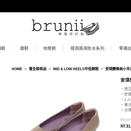
福鞋
跟鞋
休閒鞋
晴雨兩用防水系列
零碼
HOME
>
看全部商品
>
MID & LOW HEELS中低跟鞋
>
安琪變奏曲小羊
安琪
。透
。舒
。2.
。複
。台
BR26
NT.$1