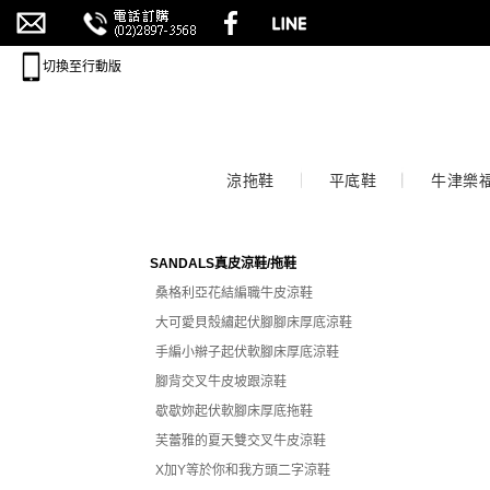
切換至行動版
涼拖鞋
平底鞋
牛津樂
SANDALS真皮涼鞋/拖鞋
桑格利亞花結編職牛皮涼鞋
大可愛貝殼繡起伏腳腳床厚底涼鞋
手編小辮子起伏軟腳床厚底涼鞋
腳背交叉牛皮坡跟涼鞋
歇歇妳起伏軟腳床厚底拖鞋
芙蕾雅的夏天雙交叉牛皮涼鞋
X加Y等於你和我方頭二字涼鞋