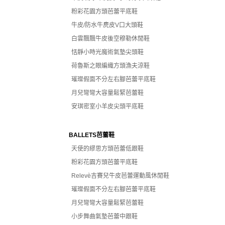
粉彩花園方頭芭蕾平底鞋
牛皮/防水牛麂皮V口大頭鞋
白雲飄飄牛皮後空穆勒休閒鞋
恬靜小時光魔術氣墊尖頭鞋
荷魯斯之眼編織方頭漁夫涼鞋
璀璨假面不分左右腳芭蕾平底鞋
月兒彎彎大容量鬆緊芭蕾鞋
安琪密室小羊皮尖頭平底鞋
BALLETS芭蕾鞋
天使的繆思方頭芭蕾低跟鞋
粉彩花園方頭芭蕾平底鞋
Relevè吉賽兒牛皮芭蕾運動風休閒鞋
璀璨假面不分左右腳芭蕾平底鞋
月兒彎彎大容量鬆緊芭蕾鞋
小步舞曲氣墊芭蕾中跟鞋