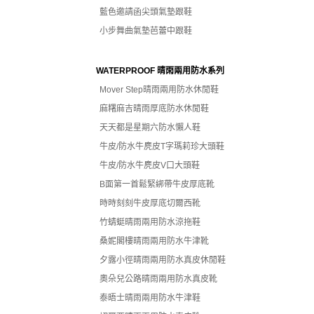
藍色邀請函尖頭氣墊跟鞋
小步舞曲氣墊芭蕾中跟鞋
WATERPROOF 晴雨兩用防水系列
Mover Step晴雨兩用防水休閒鞋
麻糬麻吉晴雨厚底防水休閒鞋
天天都是星期六防水懶人鞋
牛皮/防水牛麂皮T字瑪莉珍大頭鞋
牛皮/防水牛麂皮V口大頭鞋
B面第一首鬆緊綁帶牛皮厚底靴
時時刻刻牛皮厚底切爾西靴
竹蜻蜓晴雨兩用防水涼拖鞋
桑妮閣樓晴雨兩用防水牛津靴
夕露小徑晴雨兩用防水真皮休閒鞋
奧朵兒公路晴雨兩用防水真皮靴
泰晤士晴雨兩用防水牛津鞋