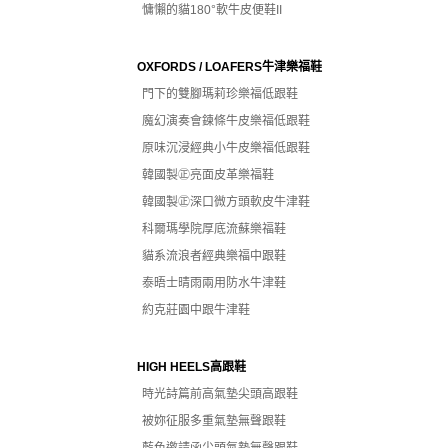
慵懶的貓180°軟牛皮便鞋II
OXFORDS / LOAFERS牛津樂福鞋
門下的雙腳瑪莉珍樂福低跟鞋
魔幻演奏會鍊條牛皮樂福低跟鞋
原味沉浸經典小牛皮樂福低跟鞋
韓國製㊣亮面皮革樂福鞋
韓國製㊣深口微方頭軟皮牛津鞋
科爾瑪學院厚底流蘇樂福鞋
貓系流浪者經典樂福中跟鞋
泰晤士晴雨兩用防水牛津鞋
約克莊園中跟牛津鞋
HIGH HEELS高跟鞋
時光詩篇前高氣墊尖頭高跟鞋
被妳征服多重氣墊無聲跟鞋