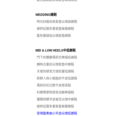
藍色邀請函尖頭氣墊無聲跟鞋
WEDDING婚鞋
時光詩篇前高氣墊尖頭高跟鞋
被妳征服多重氣墊無聲跟鞋
藍色邀請函尖頭氣墊跟鞋
MID & LOW HEELS中低跟鞋
門下的雙腳瑪莉珍樂福低跟鞋
轉角古董店尖頭氣墊中跟鞋
天使的繆思方頭芭蕾低跟鞋
新鮮人與小姐姐的牛皮低跟鞋
瑪莉珍的沉默牛皮厚底鞋
科爾瑪學院厚底流蘇樂福鞋
優雅刺蝟羊皮後空尖頭中跟鞋
被妳征服多重氣墊無聲跟鞋
安琪變奏曲小羊皮尖頭低跟鞋