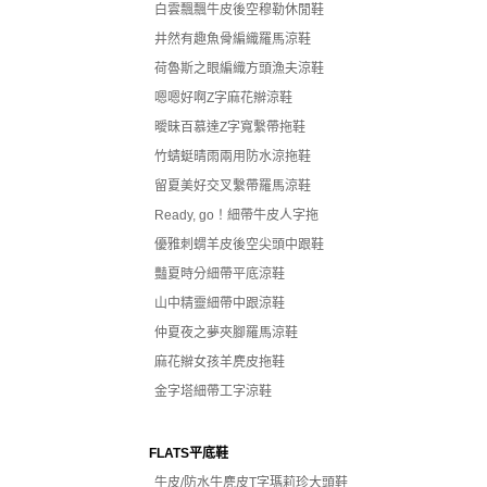
白雲飄飄牛皮後空穆勒休閒鞋
井然有趣魚骨編織羅馬涼鞋
荷魯斯之眼編織方頭漁夫涼鞋
嗯嗯好啊Z字麻花辮涼鞋
曖昧百慕達Z字寬繫帶拖鞋
竹蜻蜓晴雨兩用防水涼拖鞋
留夏美好交叉繫帶羅馬涼鞋
Ready, go！細帶牛皮人字拖
優雅刺蝟羊皮後空尖頭中跟鞋
豔夏時分細帶平底涼鞋
山中精靈細帶中跟涼鞋
仲夏夜之夢夾腳羅馬涼鞋
麻花辮女孩羊麂皮拖鞋
金字塔細帶工字涼鞋
FLATS平底鞋
牛皮/防水牛麂皮T字瑪莉珍大頭鞋