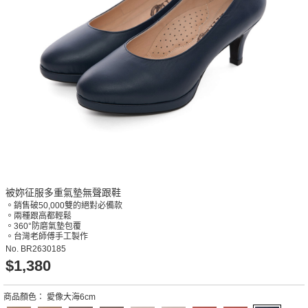
被妳征服多重氣墊無聲跟鞋
。銷售破50,000雙的絕對必備款
。兩種跟高都輕鬆
。360°防磨氣墊包覆
。台灣老師傅手工製作
No.
BR2630185
$1,380
商品顏色：
愛像大海6cm