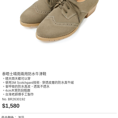
泰晤士晴雨兩用防水牛津鞋
。晴天雨天都可以穿
。使用3M Scotchgard技術 - 穿透皮層的防水真牛絨
。會呼吸的防水真皮，透氣不透水
。4cm木質防刮粗跟
。台灣老師傅手工製作
No.
BR2630192
$1,580
商品顏色：
溫莎