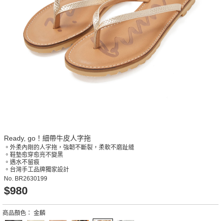
Ready, go！細帶牛皮人字拖
。外柔內剛的人字拖，強韌不斷裂，柔軟不磨趾縫
。鞋墊愈穿愈亮不變黑
。遇水不留痕
。台灣手工品牌獨家設計
No.
BR2630199
$980
商品顏色：
金麟