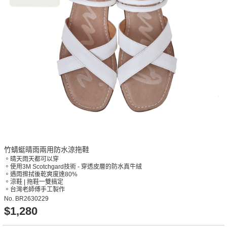
竹蜻蜓晴雨兩用防水涼拖鞋
。晴天雨天都可以穿
。使用3M Scotchgard技術 - 穿透皮層的防水真牛絨
。遇雨擦拭後乾爽度達80%
。涼鞋 | 拖鞋一雙搞定
。台灣老師傅手工製作
No.
BR2630229
$1,280