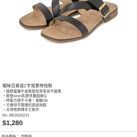
曖昧百慕達Z字寬繫帶拖鞋
。植鞣蜜蠟牛皮鞋墊愈穿愈亮不變黑
。鞋墊4mm乳膠夾層超軟Q
。時髦方楦不卡骨，寬腳OK
。方便但不隨便的真皮拖鞋
。台灣老師傅手工製作
No.
BR2630231
$1,280
商品顏色：
司陶特