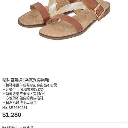
曖昧百慕達Z字寬繫帶拖鞋
。植鞣蜜蠟牛皮鞋墊愈穿愈亮不變黑
。鞋墊4mm乳膠夾層超軟Q
。時髦方楦不卡骨，寬腳OK
。方便但不隨便的真皮拖鞋
。台灣老師傅手工製作
No.
BR2630231
$1,280
商品顏色：
日落沙灘