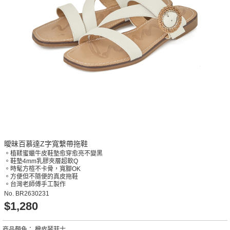
曖昧百慕達Z字寬繫帶拖鞋
。植鞣蜜蠟牛皮鞋墊愈穿愈亮不變黑
。鞋墊4mm乳膠夾層超軟Q
。時髦方楦不卡骨，寬腳OK
。方便但不隨便的真皮拖鞋
。台灣老師傅手工製作
No.
BR2630231
$1,280
商品顏色：
橙皮琴菲士