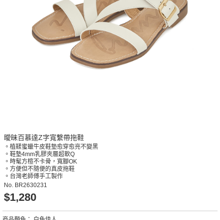
曖昧百慕達Z字寬繫帶拖鞋
。植鞣蜜蠟牛皮鞋墊愈穿愈亮不變黑
。鞋墊4mm乳膠夾層超軟Q
。時髦方楦不卡骨，寬腳OK
。方便但不隨便的真皮拖鞋
。台灣老師傅手工製作
No.
BR2630231
$1,280
商品顏色：
白色佳人