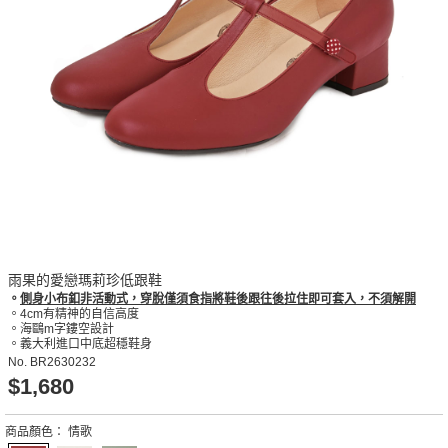
雨果的愛戀瑪莉珍低跟鞋
。
側身小布釦非活動式，穿脫僅須食指將鞋後跟往後拉住即可套入，不須解開
。4cm有精神的自信高度
。海鷗m字鏤空設計
。義大利進口中底超穩鞋身
No.
BR2630232
$1,680
商品顏色：
情歌