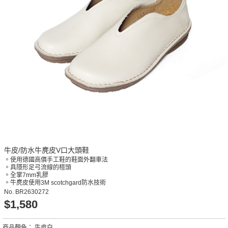
牛皮/防水牛麂皮V口大頭鞋
。使用德國高價手工鞋的鞋面外翻車法
。具隱形足弓流線的楦頭
。全掌7mm乳膠
。牛麂皮使用3M scotchgard防水技術
No.
BR2630272
$1,580
商品顏色：
牛皮白