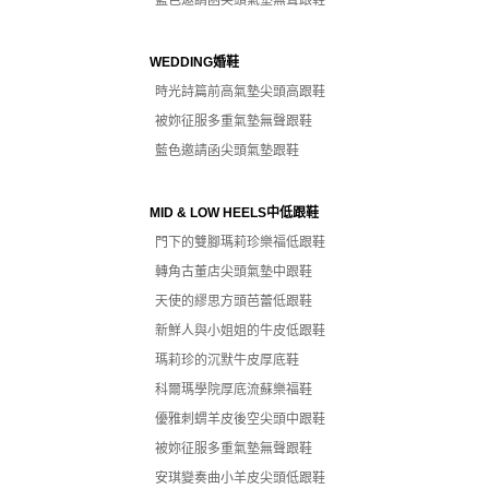
藍色邀請函尖頭氣墊無聲跟鞋
WEDDING婚鞋
時光詩篇前高氣墊尖頭高跟鞋
被妳征服多重氣墊無聲跟鞋
藍色邀請函尖頭氣墊跟鞋
MID & LOW HEELS中低跟鞋
門下的雙腳瑪莉珍樂福低跟鞋
轉角古董店尖頭氣墊中跟鞋
天使的繆思方頭芭蕾低跟鞋
新鮮人與小姐姐的牛皮低跟鞋
瑪莉珍的沉默牛皮厚底鞋
科爾瑪學院厚底流蘇樂福鞋
優雅刺蝟羊皮後空尖頭中跟鞋
被妳征服多重氣墊無聲跟鞋
安琪變奏曲小羊皮尖頭低跟鞋