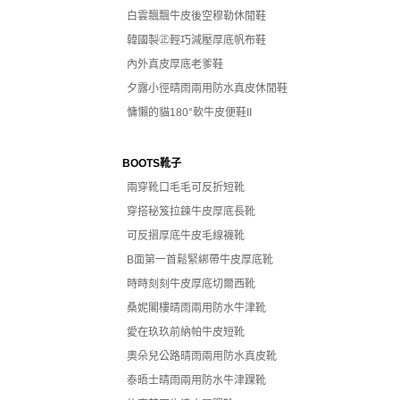
白雲飄飄牛皮後空穆勒休閒鞋
韓國製㊣輕巧減壓厚底帆布鞋
內外真皮厚底老爹鞋
夕露小徑晴雨兩用防水真皮休閒鞋
慵懶的貓180°軟牛皮便鞋II
BOOTS靴子
兩穿靴口毛毛可反折短靴
穿搭秘笈拉鍊牛皮厚底長靴
可反摺厚底牛皮毛線襪靴
B面第一首鬆緊綁帶牛皮厚底靴
時時刻刻牛皮厚底切爾西靴
桑妮閣樓晴雨兩用防水牛津靴
愛在玖玖前納帕牛皮短靴
奧朵兒公路晴雨兩用防水真皮靴
泰晤士晴雨兩用防水牛津踝靴