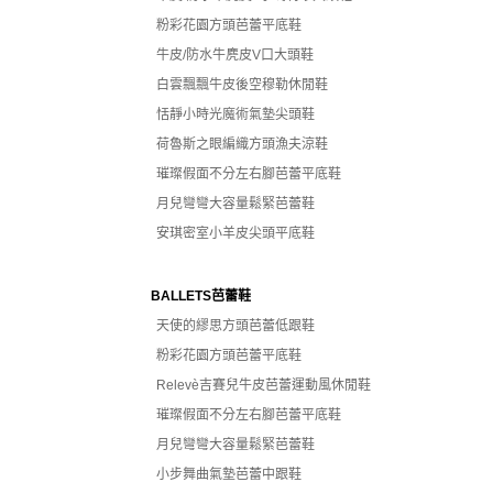
粉彩花園方頭芭蕾平底鞋
牛皮/防水牛麂皮V口大頭鞋
白雲飄飄牛皮後空穆勒休閒鞋
恬靜小時光魔術氣墊尖頭鞋
荷魯斯之眼編織方頭漁夫涼鞋
璀璨假面不分左右腳芭蕾平底鞋
月兒彎彎大容量鬆緊芭蕾鞋
安琪密室小羊皮尖頭平底鞋
BALLETS芭蕾鞋
天使的繆思方頭芭蕾低跟鞋
粉彩花園方頭芭蕾平底鞋
Relevè吉賽兒牛皮芭蕾運動風休閒鞋
璀璨假面不分左右腳芭蕾平底鞋
月兒彎彎大容量鬆緊芭蕾鞋
小步舞曲氣墊芭蕾中跟鞋