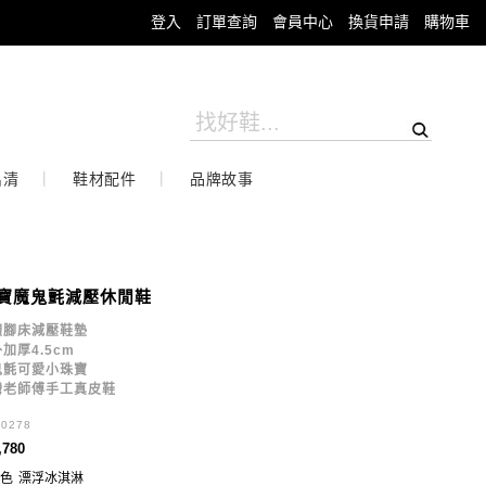
登入
訂單查詢
會員中心
換貨申請
購物車
出清
鞋材配件
品牌故事
寶魔鬼氈減壓休閒鞋
體腳床減壓鞋墊
加厚4.5cm
鬼氈可愛小珠寶
灣老師傅手工真皮鞋
30278
,780
色
漂浮冰淇淋