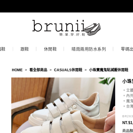
福鞋
跟鞋
休閒鞋
晴雨兩用防水系列
零碼
HOME
>
看全部商品
>
CASUALS休閒鞋
>
小珠寶魔鬼粘減壓休閒鞋
小珠
。立
。內外
。魔
。台
BR26
NT.$1
商品顏