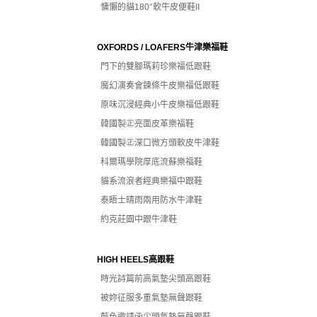
慵懶的貓180°軟牛皮便鞋II
OXFORDS / LOAFERS牛津樂福鞋
門下的雙腳瑪莉珍樂福低跟鞋
魔幻演奏會鍊條牛皮樂福低跟鞋
原味沉浸經典小牛皮樂福低跟鞋
韓國製㊣亮面皮革樂福鞋
韓國製㊣深口微方頭軟皮牛津鞋
科爾瑪學院厚底流蘇樂福鞋
貓系流浪者經典樂福中跟鞋
泰晤士晴雨兩用防水牛津鞋
約克莊園中跟牛津鞋
HIGH HEELS高跟鞋
時光詩篇前高氣墊尖頭高跟鞋
被妳征服多重氣墊無聲跟鞋