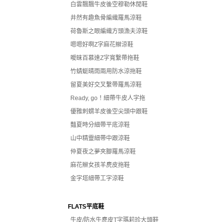
白雲飄飄牛皮後空穆勒休閒鞋
井然有趣魚骨編織羅馬涼鞋
荷魯斯之眼編織方頭漁夫涼鞋
嗯嗯好啊Z字麻花辮涼鞋
曖昧百慕達Z字寬繫帶拖鞋
竹蜻蜓晴雨兩用防水涼拖鞋
留夏美好交叉繫帶羅馬涼鞋
Ready, go！細帶牛皮人字拖
優雅刺蝟羊皮後空尖頭中跟鞋
豔夏時分細帶平底涼鞋
山中精靈細帶中跟涼鞋
仲夏夜之夢夾腳羅馬涼鞋
麻花辮女孩羊麂皮拖鞋
金字塔細帶工字涼鞋
FLATS平底鞋
牛皮/防水牛麂皮T字瑪莉珍大頭鞋