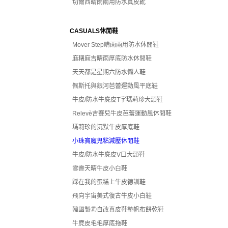
切爾西晴雨兩用防水真皮靴
CASUALS休閒鞋
Mover Step晴雨兩用防水休閒鞋
麻糬麻吉晴雨厚底防水休閒鞋
天天都是星期六防水懶人鞋
佩斯托與銀河芭蕾運動風平底鞋
牛皮/防水牛麂皮T字瑪莉珍大頭鞋
Relevè吉賽兒牛皮芭蕾運動風休閒鞋
瑪莉珍的沉默牛皮厚底鞋
小珠寶魔鬼粘減壓休閒鞋
牛皮/防水牛麂皮V口大頭鞋
雪霽天晴牛皮小白鞋
踩在我的蛋糕上牛皮德訓鞋
飛向宇宙美式復古牛皮小白鞋
韓國製㊣自改真皮鞋墊帆布餅乾鞋
牛麂皮毛毛厚底拖鞋