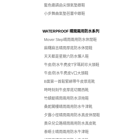
藍色邀請函尖頭氣墊跟鞋
小步舞曲氣墊芭蕾中跟鞋
WATERPROOF 晴雨兩用防水系列
Mover Step晴雨兩用防水休閒鞋
麻糬麻吉晴雨厚底防水休閒鞋
天天都是星期六防水懶人鞋
牛皮/防水牛麂皮T字瑪莉珍大頭鞋
牛皮/防水牛麂皮V口大頭鞋
B面第一首鬆緊綁帶牛皮厚底靴
時時刻刻牛皮厚底切爾西靴
竹蜻蜓晴雨兩用防水涼拖鞋
桑妮閣樓晴雨兩用防水牛津靴
夕露小徑晴雨兩用防水真皮休閒鞋
奧朵兒公路晴雨兩用防水真皮靴
泰晤士晴雨兩用防水牛津鞋