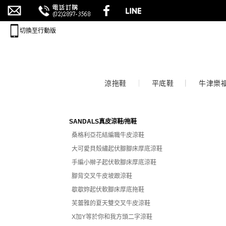
切換至行動版
涼拖鞋
平底鞋
牛津樂
SANDALS真皮涼鞋/拖鞋
桑格利亞花結編職牛皮涼鞋
大可愛貝殼繡起伏腳腳床厚底涼鞋
手編小辮子起伏軟腳床厚底涼鞋
腳背交叉牛皮坡跟涼鞋
歇歇妳起伏軟腳床厚底拖鞋
芙蕾雅的夏天雙交叉牛皮涼鞋
X加Y等於你和我方頭二字涼鞋