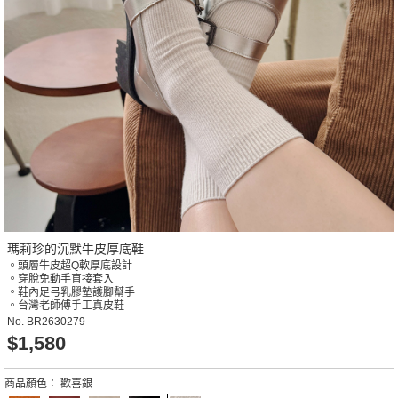
瑪莉珍的沉默牛皮厚底鞋
。頭層牛皮超Q軟厚底設計
。穿脫免動手直接套入
。鞋內足弓乳膠墊護腳幫手
。台灣老師傅手工真皮鞋
No.
BR2630279
$1,580
商品顏色：
歡喜銀