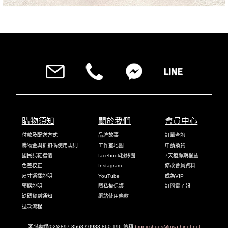
購物須知
關於我們
會員中心
付款及配送方式
品牌故事
訂單查詢
購物金與折扣碼使用規則
工作室地圖
申請換貨
國民試鞋禮儀
facebook粉絲團
7天猶豫期權益
色差校正
Instagram
修改會員資料
尺寸選擇說明
YouTube
成為VIP
預購說明
隱私權保護
訂閱電子報
缺碼貨到通知
網站使用條款
退款流程
客服專線(02)2897-3568 / 0983-860-196 信箱
brunii.shoes@msa.hinet.net