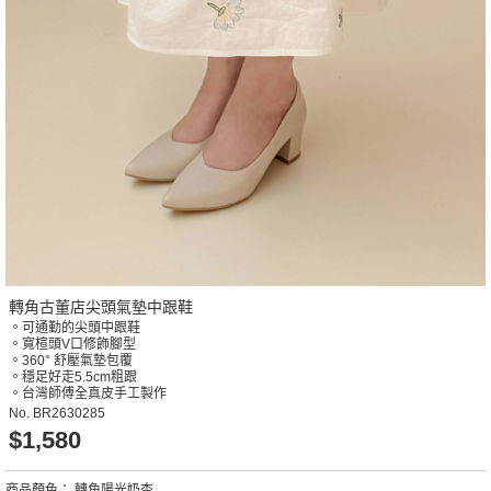
轉角古董店尖頭氣墊中跟鞋
。可通勤的尖頭中跟鞋
。寬楦頭V口修飾腳型
。360° 舒壓氣墊包覆
。穩足好走5.5cm粗跟
。台灣師傅全真皮手工製作
No.
BR2630285
$1,580
商品顏色：
轉角陽光奶杏