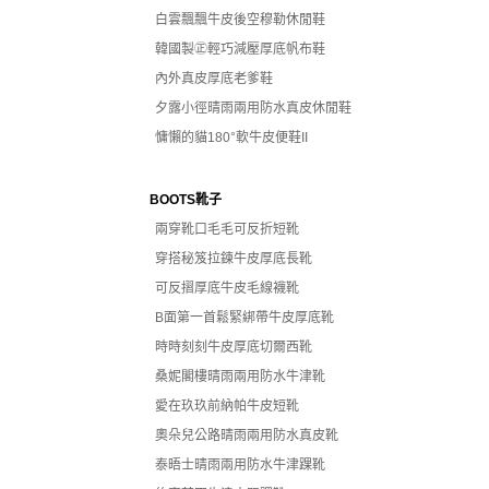
白雲飄飄牛皮後空穆勒休閒鞋
韓國製㊣輕巧減壓厚底帆布鞋
內外真皮厚底老爹鞋
夕露小徑晴雨兩用防水真皮休閒鞋
慵懶的貓180°軟牛皮便鞋II
BOOTS靴子
兩穿靴口毛毛可反折短靴
穿搭秘笈拉鍊牛皮厚底長靴
可反摺厚底牛皮毛線襪靴
B面第一首鬆緊綁帶牛皮厚底靴
時時刻刻牛皮厚底切爾西靴
桑妮閣樓晴雨兩用防水牛津靴
愛在玖玖前納帕牛皮短靴
奧朵兒公路晴雨兩用防水真皮靴
泰晤士晴雨兩用防水牛津踝靴