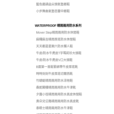
藍色邀請函尖頭氣墊跟鞋
小步舞曲氣墊芭蕾中跟鞋
WATERPROOF 晴雨兩用防水系列
Mover Step晴雨兩用防水休閒鞋
麻糬麻吉晴雨厚底防水休閒鞋
天天都是星期六防水懶人鞋
牛皮/防水牛麂皮T字瑪莉珍大頭鞋
牛皮/防水牛麂皮V口大頭鞋
B面第一首鬆緊綁帶牛皮厚底靴
時時刻刻牛皮厚底切爾西靴
竹蜻蜓晴雨兩用防水涼拖鞋
桑妮閣樓晴雨兩用防水牛津靴
夕露小徑晴雨兩用防水真皮休閒鞋
奧朵兒公路晴雨兩用防水真皮靴
泰晤士晴雨兩用防水牛津鞋