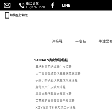
切換至行動版
涼拖鞋
平底鞋
牛津樂
SANDALS真皮涼鞋/拖鞋
桑格利亞花結編職牛皮涼鞋
大可愛貝殼繡起伏腳腳床厚底涼鞋
手編小辮子起伏軟腳床厚底涼鞋
腳背交叉牛皮坡跟涼鞋
歇歇妳起伏軟腳床厚底拖鞋
芙蕾雅的夏天雙交叉牛皮涼鞋
X加Y等於你和我方頭二字涼鞋