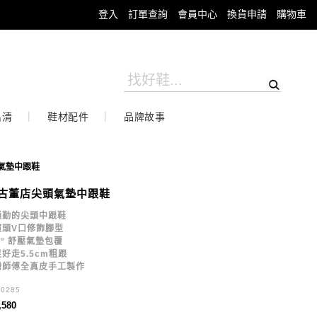
登入
訂單查詢
會員中心
換貨申請
購物車
出清
鞋材配件
品牌故事
氣墊中跟鞋
古董店尖頭氣墊中跟鞋
通勤的尖頭中跟鞋
楦頭V口修飾腳型
0° 舒壓氣墊包覆
好走5.5cm粗跟
灣師傅全真皮手工製作
30285
,580