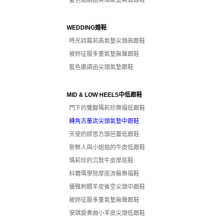
藍色邀請函尖頭氣墊無聲跟鞋
WEDDING婚鞋
時光詩篇前高氣墊尖頭高跟鞋
被妳征服多重氣墊無聲跟鞋
藍色邀請函尖頭氣墊跟鞋
MID & LOW HEELS中低跟鞋
門下的雙腳瑪莉珍樂福低跟鞋
轉角古董店尖頭氣墊中跟鞋
天使的繆思方頭芭蕾低跟鞋
新鮮人與小姐姐的牛皮低跟鞋
瑪莉珍的沉默牛皮厚底鞋
科爾瑪學院厚底流蘇樂福鞋
優雅刺蝟羊皮後空尖頭中跟鞋
被妳征服多重氣墊無聲跟鞋
安琪變奏曲小羊皮尖頭低跟鞋