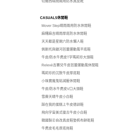
切爾西晴雨兩用防水真皮靴
CASUALS休閒鞋
Mover Step晴雨兩用防水休閒鞋
麻糬麻吉晴雨厚底防水休閒鞋
天天都是星期六防水懶人鞋
佩斯托與銀河芭蕾運動風平底鞋
牛皮/防水牛麂皮T字瑪莉珍大頭鞋
Relevè吉賽兒牛皮芭蕾運動風休閒鞋
瑪莉珍的沉默牛皮厚底鞋
小珠寶魔鬼粘減壓休閒鞋
牛皮/防水牛麂皮V口大頭鞋
雪霽天晴牛皮小白鞋
踩在我的蛋糕上牛皮德訓鞋
飛向宇宙美式復古牛皮小白鞋
韓國製㊣自改真皮鞋墊帆布餅乾鞋
牛麂皮毛毛厚底拖鞋