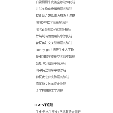
白雲飄飄牛皮後空穆勒休閒鞋
井然有趣魚骨編織羅馬涼鞋
荷魯斯之眼編織方頭漁夫涼鞋
嗯嗯好啊Z字麻花辮涼鞋
曖昧百慕達Z字寬繫帶拖鞋
竹蜻蜓晴雨兩用防水涼拖鞋
留夏美好交叉繫帶羅馬涼鞋
Ready, go！細帶牛皮人字拖
優雅刺蝟羊皮後空尖頭中跟鞋
豔夏時分細帶平底涼鞋
山中精靈細帶中跟涼鞋
仲夏夜之夢夾腳羅馬涼鞋
麻花辮女孩羊麂皮拖鞋
金字塔細帶工字涼鞋
FLATS平底鞋
牛皮/防水牛麂皮T字瑪莉珍大頭鞋