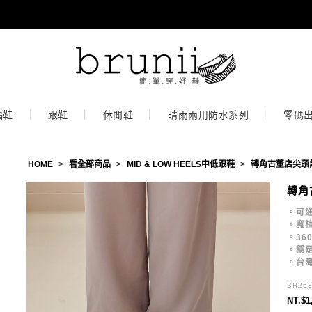
福鞋
跟鞋
休閒鞋
晴雨兩用防水系列
零碼
HOME
>
看全部商品
>
MID & LOW HEELS中低跟鞋
>
轉角古董店尖頭
轉角
。可
。寬
。36
。穩足
。台
BR26
NT.$1