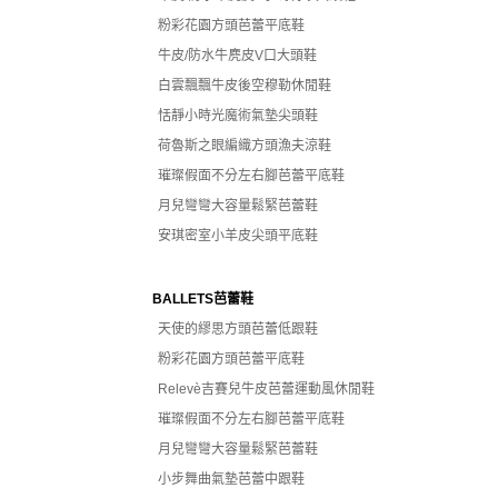
粉彩花園方頭芭蕾平底鞋
牛皮/防水牛麂皮V口大頭鞋
白雲飄飄牛皮後空穆勒休閒鞋
恬靜小時光魔術氣墊尖頭鞋
荷魯斯之眼編織方頭漁夫涼鞋
璀璨假面不分左右腳芭蕾平底鞋
月兒彎彎大容量鬆緊芭蕾鞋
安琪密室小羊皮尖頭平底鞋
BALLETS芭蕾鞋
天使的繆思方頭芭蕾低跟鞋
粉彩花園方頭芭蕾平底鞋
Relevè吉賽兒牛皮芭蕾運動風休閒鞋
璀璨假面不分左右腳芭蕾平底鞋
月兒彎彎大容量鬆緊芭蕾鞋
小步舞曲氣墊芭蕾中跟鞋