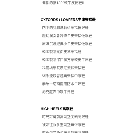
慵懶的貓180°軟牛皮便鞋II
OXFORDS / LOAFERS牛津樂福鞋
門下的雙腳瑪莉珍樂福低跟鞋
魔幻演奏會鍊條牛皮樂福低跟鞋
原味沉浸經典小牛皮樂福低跟鞋
韓國製㊣亮面皮革樂福鞋
韓國製㊣深口微方頭軟皮牛津鞋
科爾瑪學院厚底流蘇樂福鞋
貓系流浪者經典樂福中跟鞋
泰晤士晴雨兩用防水牛津鞋
約克莊園中跟牛津鞋
HIGH HEELS高跟鞋
時光詩篇前高氣墊尖頭高跟鞋
被妳征服多重氣墊無聲跟鞋