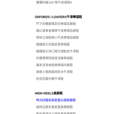
慵懶的貓180°軟牛皮便鞋II
OXFORDS / LOAFERS牛津樂福鞋
門下的雙腳瑪莉珍樂福低跟鞋
魔幻演奏會鍊條牛皮樂福低跟鞋
原味沉浸經典小牛皮樂福低跟鞋
韓國製㊣亮面皮革樂福鞋
韓國製㊣深口微方頭軟皮牛津鞋
科爾瑪學院厚底流蘇樂福鞋
貓系流浪者經典樂福中跟鞋
泰晤士晴雨兩用防水牛津鞋
約克莊園中跟牛津鞋
HIGH HEELS高跟鞋
時光詩篇前高氣墊尖頭高跟鞋
被妳征服多重氣墊無聲跟鞋