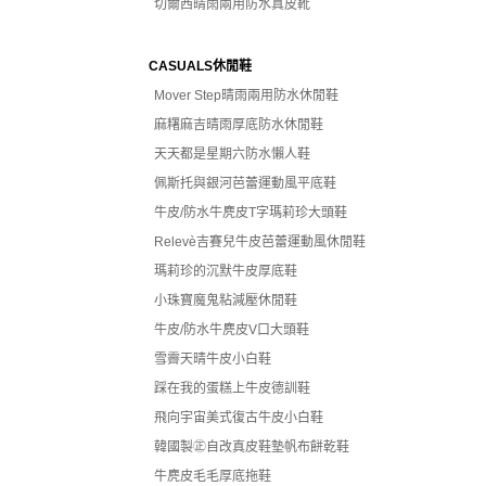
切爾西晴雨兩用防水真皮靴
CASUALS休閒鞋
Mover Step晴雨兩用防水休閒鞋
麻糬麻吉晴雨厚底防水休閒鞋
天天都是星期六防水懶人鞋
佩斯托與銀河芭蕾運動風平底鞋
牛皮/防水牛麂皮T字瑪莉珍大頭鞋
Relevè吉賽兒牛皮芭蕾運動風休閒鞋
瑪莉珍的沉默牛皮厚底鞋
小珠寶魔鬼粘減壓休閒鞋
牛皮/防水牛麂皮V口大頭鞋
雪霽天晴牛皮小白鞋
踩在我的蛋糕上牛皮德訓鞋
飛向宇宙美式復古牛皮小白鞋
韓國製㊣自改真皮鞋墊帆布餅乾鞋
牛麂皮毛毛厚底拖鞋