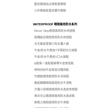
藍色邀請函尖頭氣墊跟鞋
小步舞曲氣墊芭蕾中跟鞋
WATERPROOF 晴雨兩用防水系列
Mover Step晴雨兩用防水休閒鞋
麻糬麻吉晴雨厚底防水休閒鞋
天天都是星期六防水懶人鞋
牛皮/防水牛麂皮T字瑪莉珍大頭鞋
牛皮/防水牛麂皮V口大頭鞋
B面第一首鬆緊綁帶牛皮厚底靴
時時刻刻牛皮厚底切爾西靴
竹蜻蜓晴雨兩用防水涼拖鞋
桑妮閣樓晴雨兩用防水牛津靴
夕露小徑晴雨兩用防水真皮休閒鞋
奧朵兒公路晴雨兩用防水真皮靴
泰晤士晴雨兩用防水牛津鞋