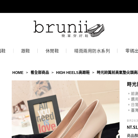
福鞋
跟鞋
休閒鞋
晴雨兩用防水系列
零碼
HOME
>
看全部商品
>
HIGH HEELS高跟鞋
>
時光詩篇前高氣墊尖頭高
時光
。前高
。選
。日
。臺
BR26
NT.$1
商品顏