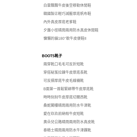
白雲飄飄牛皮後空穆勒休閒鞋
韓國製㊣輕巧減壓厚底帆布鞋
內外真皮厚底老爹鞋
夕露小徑晴雨兩用防水真皮休閒鞋
慵懶的貓180°軟牛皮便鞋II
BOOTS靴子
兩穿靴口毛毛可反折短靴
穿搭秘笈拉鍊牛皮厚底長靴
可反摺厚底牛皮毛線襪靴
B面第一首鬆緊綁帶牛皮厚底靴
時時刻刻牛皮厚底切爾西靴
桑妮閣樓晴雨兩用防水牛津靴
愛在玖玖前納帕牛皮短靴
奧朵兒公路晴雨兩用防水真皮靴
泰晤士晴雨兩用防水牛津踝靴