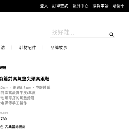
登入
訂單查詢
會員中心
換貨申請
購物車
出清
鞋材配件
品牌故事
跟鞋
詩篇前高氣墊尖頭高跟鞋
2cm，後跟8.5cm，中跟體感
用特殊高級真牛皮/羊皮
常也可穿搭的氣墊婚鞋
灣老師傅手工製作
30286
,780
色
古典蕾絲粉膚