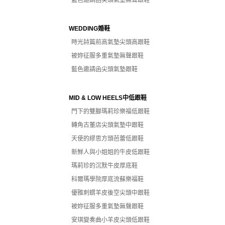
藍色邀請函尖頭氣墊無聲跟鞋
WEDDING婚鞋
時光詩篇前高氣墊尖頭高跟鞋
被妳征服多重氣墊無聲跟鞋
藍色邀請函尖頭氣墊跟鞋
MID & LOW HEELS中低跟鞋
門下的雙腳瑪莉珍樂福低跟鞋
轉角古董店尖頭氣墊中跟鞋
天使的繆思方頭芭蕾低跟鞋
新鮮人與小姐姐的牛皮低跟鞋
瑪莉珍的沉默牛皮厚底鞋
科爾瑪學院厚底流蘇樂福鞋
優雅刺蝟羊皮後空尖頭中跟鞋
被妳征服多重氣墊無聲跟鞋
安琪變奏曲小羊皮尖頭低跟鞋