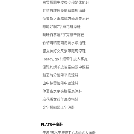
白雲飄飄牛皮後空穆勒休閒鞋
井然有趣魚骨編織羅馬涼鞋
荷魯斯之眼編織方頭漁夫涼鞋
嗯嗯好啊Z字麻花辮涼鞋
曖昧百慕達Z字寬繫帶拖鞋
竹蜻蜓晴雨兩用防水涼拖鞋
留夏美好交叉繫帶羅馬涼鞋
Ready, go！細帶牛皮人字拖
優雅刺蝟羊皮後空尖頭中跟鞋
豔夏時分細帶平底涼鞋
山中精靈細帶中跟涼鞋
仲夏夜之夢夾腳羅馬涼鞋
麻花辮女孩羊麂皮拖鞋
金字塔細帶工字涼鞋
FLATS平底鞋
牛皮/防水牛麂皮T字瑪莉珍大頭鞋