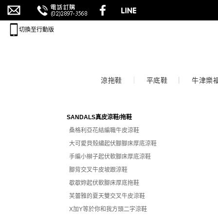
切換至行動版
涼拖鞋
平底鞋
牛津樂
SANDALS真皮涼鞋/拖鞋
桑格利亞花結編職牛皮涼鞋
大可愛貝殼繡起伏腳腳床厚底涼鞋
手編小辮子起伏軟腳床厚底涼鞋
腳背交叉牛皮坡跟涼鞋
歇歇妳起伏軟腳床厚底拖鞋
芙蕾雅的夏天雙交叉牛皮涼鞋
X加Y等於你和我方頭二字涼鞋