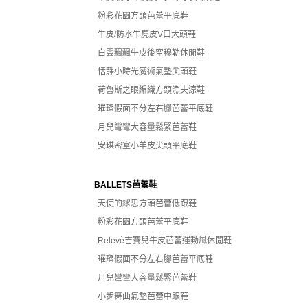
粉彩花園方頭芭蕾平底鞋
牛皮/防水牛麂皮V口大頭鞋
白雲飄飄牛皮後空穆勒休閒鞋
恬靜小時光魔術氣墊尖頭鞋
荷魯斯之眼編織方頭漁夫涼鞋
璀璨假面不分左右腳芭蕾平底鞋
月兒彎彎大容量鬆緊芭蕾鞋
安琪密室小羊皮尖頭平底鞋
BALLETS芭蕾鞋
天使的繆思方頭芭蕾低跟鞋
粉彩花園方頭芭蕾平底鞋
Relevè吉賽兒牛皮芭蕾運動風休閒鞋
璀璨假面不分左右腳芭蕾平底鞋
月兒彎彎大容量鬆緊芭蕾鞋
小步舞曲氣墊芭蕾中跟鞋