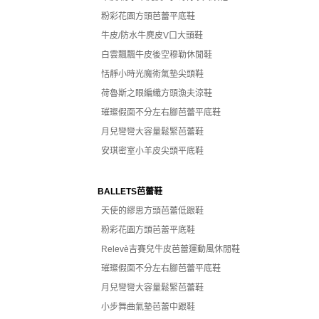
粉彩花園方頭芭蕾平底鞋
牛皮/防水牛麂皮V口大頭鞋
白雲飄飄牛皮後空穆勒休閒鞋
恬靜小時光魔術氣墊尖頭鞋
荷魯斯之眼編織方頭漁夫涼鞋
璀璨假面不分左右腳芭蕾平底鞋
月兒彎彎大容量鬆緊芭蕾鞋
安琪密室小羊皮尖頭平底鞋
BALLETS芭蕾鞋
天使的繆思方頭芭蕾低跟鞋
粉彩花園方頭芭蕾平底鞋
Relevè吉賽兒牛皮芭蕾運動風休閒鞋
璀璨假面不分左右腳芭蕾平底鞋
月兒彎彎大容量鬆緊芭蕾鞋
小步舞曲氣墊芭蕾中跟鞋