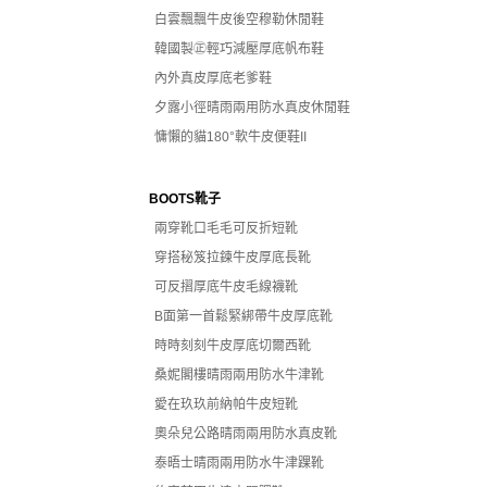
白雲飄飄牛皮後空穆勒休閒鞋
韓國製㊣輕巧減壓厚底帆布鞋
內外真皮厚底老爹鞋
夕露小徑晴雨兩用防水真皮休閒鞋
慵懶的貓180°軟牛皮便鞋II
BOOTS靴子
兩穿靴口毛毛可反折短靴
穿搭秘笈拉鍊牛皮厚底長靴
可反摺厚底牛皮毛線襪靴
B面第一首鬆緊綁帶牛皮厚底靴
時時刻刻牛皮厚底切爾西靴
桑妮閣樓晴雨兩用防水牛津靴
愛在玖玖前納帕牛皮短靴
奧朵兒公路晴雨兩用防水真皮靴
泰晤士晴雨兩用防水牛津踝靴