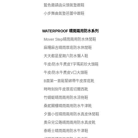
藍色邀請函尖頭氣墊跟鞋
小步舞曲氣墊芭蕾中跟鞋
WATERPROOF 晴雨兩用防水系列
Mover Step晴雨兩用防水休閒鞋
麻糬麻吉晴雨厚底防水休閒鞋
天天都是星期六防水懶人鞋
牛皮/防水牛麂皮T字瑪莉珍大頭鞋
牛皮/防水牛麂皮V口大頭鞋
B面第一首鬆緊綁帶牛皮厚底靴
時時刻刻牛皮厚底切爾西靴
竹蜻蜓晴雨兩用防水涼拖鞋
桑妮閣樓晴雨兩用防水牛津靴
夕露小徑晴雨兩用防水真皮休閒鞋
奧朵兒公路晴雨兩用防水真皮靴
泰晤士晴雨兩用防水牛津鞋