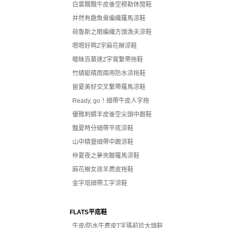
白雲飄飄牛皮後空穆勒休閒鞋
井然有趣魚骨編織羅馬涼鞋
荷魯斯之眼編織方頭漁夫涼鞋
嗯嗯好啊Z字麻花辮涼鞋
曖昧百慕達Z字寬繫帶拖鞋
竹蜻蜓晴雨兩用防水涼拖鞋
留夏美好交叉繫帶羅馬涼鞋
Ready, go！細帶牛皮人字拖
優雅刺蝟羊皮後空尖頭中跟鞋
豔夏時分細帶平底涼鞋
山中精靈細帶中跟涼鞋
仲夏夜之夢夾腳羅馬涼鞋
麻花辮女孩羊麂皮拖鞋
金字塔細帶工字涼鞋
FLATS平底鞋
牛皮/防水牛麂皮T字瑪莉珍大頭鞋