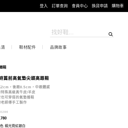
登入
訂單查詢
會員中心
換貨申請
購物車
出清
鞋材配件
品牌故事
跟鞋
詩篇前高氣墊尖頭高跟鞋
2cm，後跟8.5cm，中跟體感
用特殊高級真牛皮/羊皮
常也可穿搭的氣墊婚鞋
灣老師傅手工製作
30286
,780
色
緞光霓虹銀白