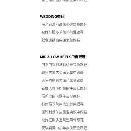
藍色邀請函尖頭氣墊無聲跟鞋
WEDDING婚鞋
時光詩篇前高氣墊尖頭高跟鞋
被妳征服多重氣墊無聲跟鞋
藍色邀請函尖頭氣墊跟鞋
MID & LOW HEELS中低跟鞋
門下的雙腳瑪莉珍樂福低跟鞋
轉角古董店尖頭氣墊中跟鞋
天使的繆思方頭芭蕾低跟鞋
新鮮人與小姐姐的牛皮低跟鞋
瑪莉珍的沉默牛皮厚底鞋
科爾瑪學院厚底流蘇樂福鞋
優雅刺蝟羊皮後空尖頭中跟鞋
被妳征服多重氣墊無聲跟鞋
安琪變奏曲小羊皮尖頭低跟鞋