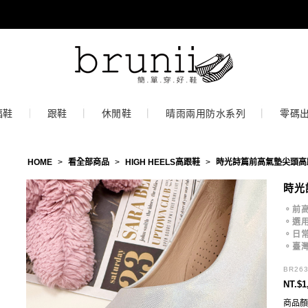
福鞋
跟鞋
休閒鞋
晴雨兩用防水系列
零碼
HOME
>
看全部商品
>
HIGH HEELS高跟鞋
>
時光詩篇前高氣墊尖頭高
時光
。前高
。選
。日
。臺
BR26
NT.$1
商品顏