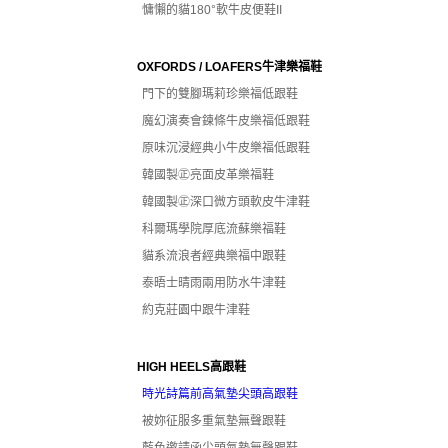
慵懶的貓180°軟牛皮便鞋II
OXFORDS / LOAFERS牛津樂福鞋
門下的雙腳瑪莉珍樂福低跟鞋
魔幻演奏會鍊條牛皮樂福低跟鞋
原味沉浸經典小牛皮樂福低跟鞋
韓國製㊣亮面皮革樂福鞋
韓國製㊣深口微方頭軟皮牛津鞋
科爾瑪學院厚底流蘇樂福鞋
貓系流浪者經典樂福中跟鞋
泰晤士晴雨兩用防水牛津鞋
約克莊園中跟牛津鞋
HIGH HEELS高跟鞋
時光詩篇前高氣墊尖頭高跟鞋
被妳征服多重氣墊無聲跟鞋