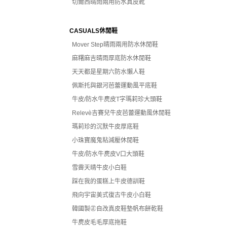
切爾西晴雨兩用防水真皮靴
CASUALS休閒鞋
Mover Step晴雨兩用防水休閒鞋
麻糬麻吉晴雨厚底防水休閒鞋
天天都是星期六防水懶人鞋
佩斯托與銀河芭蕾運動風平底鞋
牛皮/防水牛麂皮T字瑪莉珍大頭鞋
Relevè吉賽兒牛皮芭蕾運動風休閒鞋
瑪莉珍的沉默牛皮厚底鞋
小珠寶魔鬼粘減壓休閒鞋
牛皮/防水牛麂皮V口大頭鞋
雪霽天晴牛皮小白鞋
踩在我的蛋糕上牛皮德訓鞋
飛向宇宙美式復古牛皮小白鞋
韓國製㊣自改真皮鞋墊帆布餅乾鞋
牛麂皮毛毛厚底拖鞋