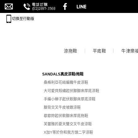
切換至行動版
涼拖鞋
平底鞋
牛津樂
SANDALS真皮涼鞋/拖鞋
桑格利亞花結編職牛皮涼鞋
大可愛貝殼繡起伏腳腳床厚底涼鞋
手編小辮子起伏軟腳床厚底涼鞋
腳背交叉牛皮坡跟涼鞋
歇歇妳起伏軟腳床厚底拖鞋
芙蕾雅的夏天雙交叉牛皮涼鞋
X加Y等於你和我方頭二字涼鞋