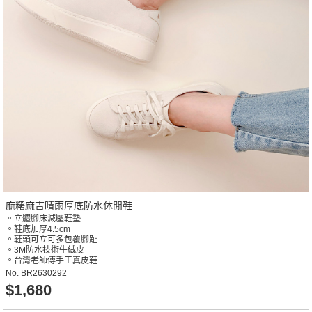
麻糬麻吉晴雨厚底防水休閒鞋
。立體腳床減壓鞋墊
。鞋底加厚4.5cm
。鞋頭可立可多包覆腳趾
。3M防水技術牛絨皮
。台灣老師傅手工真皮鞋
No.
BR2630292
$1,680