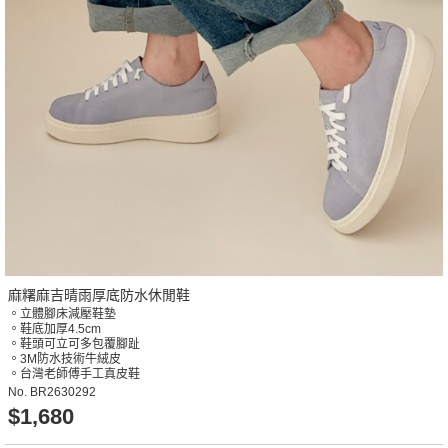
麻糬麻吉晴雨厚底防水休閒鞋
。立體腳床減壓鞋墊
。鞋底加厚4.5cm
。鞋頭可立可多包覆腳趾
。3M防水技術牛絨皮
。台灣老師傅手工真皮鞋
No.
BR2630292
$1,680