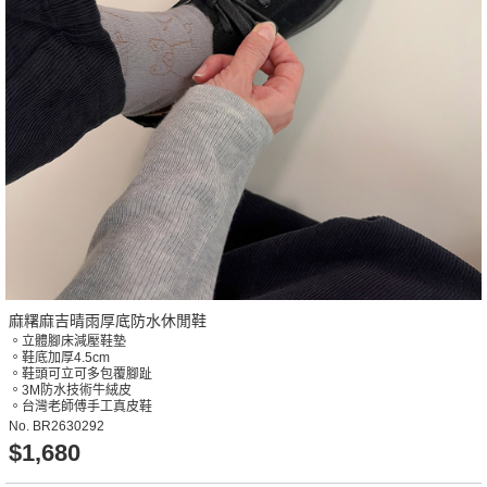
麻糬麻吉晴雨厚底防水休閒鞋
。立體腳床減壓鞋墊
。鞋底加厚4.5cm
。鞋頭可立可多包覆腳趾
。3M防水技術牛絨皮
。台灣老師傅手工真皮鞋
No.
BR2630292
$1,680