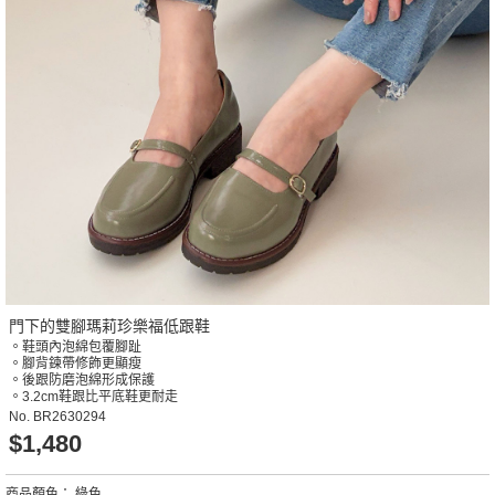
門下的雙腳瑪莉珍樂福低跟鞋
。鞋頭內泡綿包覆腳趾
。腳背鍊帶修飾更顯瘦
。後跟防磨泡綿形成保護
。3.2cm鞋跟比平底鞋更耐走
No.
BR2630294
$1,480
商品顏色：
綠色