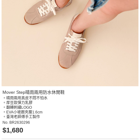
Mover Step晴雨兩用防水休閒鞋
。晴雨兩用真皮不悶不怕水
。厚豆款彈力乳膠
。翻轉刺繡LOGO
。EVA小坡跟夾層1.6cm
。臺灣老師傅手工製作
No.
BR2630296
$1,680