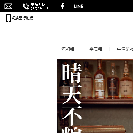
切換至行動版
涼拖鞋
平底鞋
牛津樂