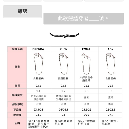
確認
此款建議穿著____號。