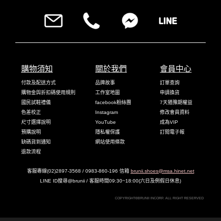
購物須知
關於我們
會員中心
付款及配送方式
品牌故事
訂單查詢
購物金與折扣碼使用規則
工作室地圖
申請換貨
國民試鞋禮儀
facebook粉絲團
7天猶豫期權益
色差校正
Instagram
修改會員資料
尺寸選擇說明
YouTube
成為VIP
預購說明
隱私權保護
訂閱電子報
缺碼貨到通知
網站使用條款
退款流程
客服專線(02)2897-3568 / 0983-860-196 信箱
brunii.shoes@msa.hinet.net
LINE ID搜尋@brunii / 客服時間09:30~18:00(六日及例假日休息)
COPYRIGHT©BRUNII INCORP. ALL RIGHT RESERVED