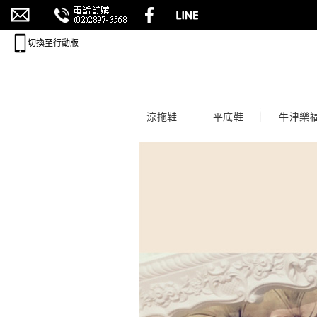
切換至行動版
涼拖鞋
平底鞋
牛津樂