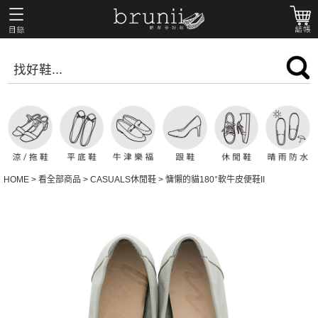
HOME
>
看全部商品
>
CASUALS休閒鞋
>
慵懶的貓180°軟牛皮便鞋II