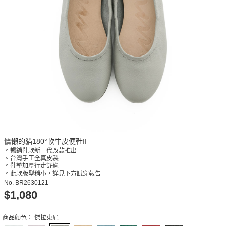
慵懶的貓180°軟牛皮便鞋II
。暢銷鞋款新一代改款推出
。台灣手工全真皮製
。鞋墊加厚行走舒適
。此款版型稍小，詳見下方試穿報告
No.
BR2630121
$1,080
商品顏色：
傑拉東尼