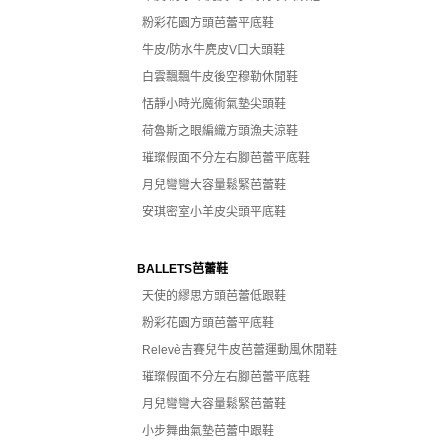
粉彩花園方頭芭蕾平底鞋
牛皮/防水牛麂皮V口大頭鞋
白雲飄飄牛皮後空穆勒休閒鞋
恬靜小時光魔術氣墊尖頭鞋
荷魯斯之眼編織方頭漁夫涼鞋
璀璨假面不分左右腳芭蕾平底鞋
月兒彎彎大容量鬆緊芭蕾鞋
安琪密室小羊皮尖頭平底鞋
BALLETS芭蕾鞋
天使的繆思方頭芭蕾低跟鞋
粉彩花園方頭芭蕾平底鞋
Relevè吉賽兒牛皮芭蕾運動風休閒鞋
璀璨假面不分左右腳芭蕾平底鞋
月兒彎彎大容量鬆緊芭蕾鞋
小步舞曲氣墊芭蕾中跟鞋