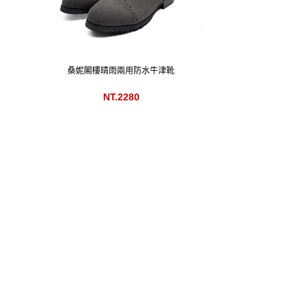
桑妮閣樓晴雨兩用防水牛津靴
NT.2280