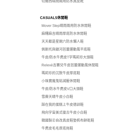
切爾西晴雨兩用防水真皮靴
CASUALS休閒鞋
Mover Step晴雨兩用防水休閒鞋
麻糬麻吉晴雨厚底防水休閒鞋
天天都是星期六防水懶人鞋
佩斯托與銀河芭蕾運動風平底鞋
牛皮/防水牛麂皮T字瑪莉珍大頭鞋
Relevè吉賽兒牛皮芭蕾運動風休閒鞋
瑪莉珍的沉默牛皮厚底鞋
小珠寶魔鬼粘減壓休閒鞋
牛皮/防水牛麂皮V口大頭鞋
雪霽天晴牛皮小白鞋
踩在我的蛋糕上牛皮德訓鞋
飛向宇宙美式復古牛皮小白鞋
韓國製㊣自改真皮鞋墊帆布餅乾鞋
牛麂皮毛毛厚底拖鞋