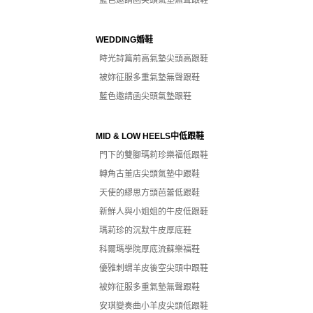
藍色邀請函尖頭氣墊無聲跟鞋
WEDDING婚鞋
時光詩篇前高氣墊尖頭高跟鞋
被妳征服多重氣墊無聲跟鞋
藍色邀請函尖頭氣墊跟鞋
MID & LOW HEELS中低跟鞋
門下的雙腳瑪莉珍樂福低跟鞋
轉角古董店尖頭氣墊中跟鞋
天使的繆思方頭芭蕾低跟鞋
新鮮人與小姐姐的牛皮低跟鞋
瑪莉珍的沉默牛皮厚底鞋
科爾瑪學院厚底流蘇樂福鞋
優雅刺蝟羊皮後空尖頭中跟鞋
被妳征服多重氣墊無聲跟鞋
安琪變奏曲小羊皮尖頭低跟鞋