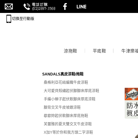
切換至行動版
涼拖鞋
平底鞋
牛津樂
SANDALS真皮涼鞋/拖鞋
桑格利亞花結編職牛皮涼鞋
大可愛貝殼繡起伏腳腳床厚底涼鞋
手編小辮子起伏軟腳床厚底涼鞋
腳背交叉牛皮坡跟涼鞋
歇歇妳起伏軟腳床厚底拖鞋
芙蕾雅的夏天雙交叉牛皮涼鞋
X加Y等於你和我方頭二字涼鞋