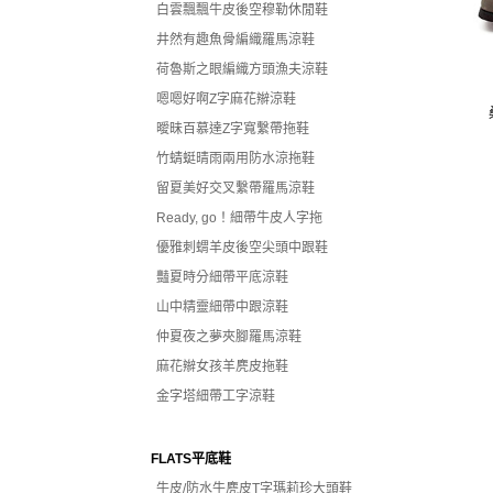
白雲飄飄牛皮後空穆勒休閒鞋
井然有趣魚骨編織羅馬涼鞋
荷魯斯之眼編織方頭漁夫涼鞋
嗯嗯好啊Z字麻花辮涼鞋
曖昧百慕達Z字寬繫帶拖鞋
竹蜻蜓晴雨兩用防水涼拖鞋
留夏美好交叉繫帶羅馬涼鞋
Ready, go！細帶牛皮人字拖
優雅刺蝟羊皮後空尖頭中跟鞋
豔夏時分細帶平底涼鞋
山中精靈細帶中跟涼鞋
仲夏夜之夢夾腳羅馬涼鞋
麻花辮女孩羊麂皮拖鞋
金字塔細帶工字涼鞋
FLATS平底鞋
牛皮/防水牛麂皮T字瑪莉珍大頭鞋