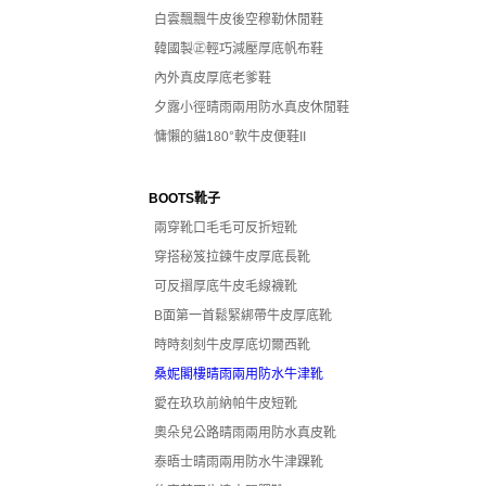
白雲飄飄牛皮後空穆勒休閒鞋
韓國製㊣輕巧減壓厚底帆布鞋
內外真皮厚底老爹鞋
夕露小徑晴雨兩用防水真皮休閒鞋
慵懶的貓180°軟牛皮便鞋II
BOOTS靴子
兩穿靴口毛毛可反折短靴
穿搭秘笈拉鍊牛皮厚底長靴
可反摺厚底牛皮毛線襪靴
B面第一首鬆緊綁帶牛皮厚底靴
時時刻刻牛皮厚底切爾西靴
桑妮閣樓晴雨兩用防水牛津靴
愛在玖玖前納帕牛皮短靴
奧朵兒公路晴雨兩用防水真皮靴
泰晤士晴雨兩用防水牛津踝靴