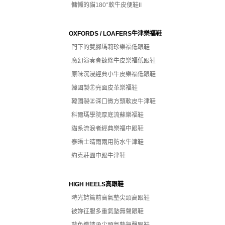
慵懶的貓180°軟牛皮便鞋II
OXFORDS / LOAFERS牛津樂福鞋
門下的雙腳瑪莉珍樂福低跟鞋
魔幻演奏會鍊條牛皮樂福低跟鞋
原味沉浸經典小牛皮樂福低跟鞋
韓國製㊣亮面皮革樂福鞋
韓國製㊣深口微方頭軟皮牛津鞋
科爾瑪學院厚底流蘇樂福鞋
貓系流浪者經典樂福中跟鞋
泰晤士晴雨兩用防水牛津鞋
約克莊園中跟牛津鞋
HIGH HEELS高跟鞋
時光詩篇前高氣墊尖頭高跟鞋
被妳征服多重氣墊無聲跟鞋