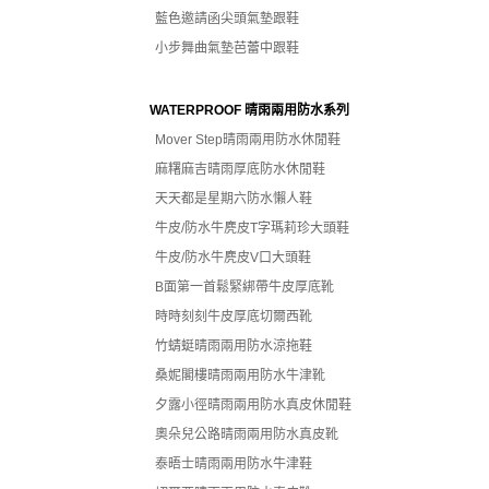
藍色邀請函尖頭氣墊跟鞋
小步舞曲氣墊芭蕾中跟鞋
WATERPROOF 晴雨兩用防水系列
Mover Step晴雨兩用防水休閒鞋
麻糬麻吉晴雨厚底防水休閒鞋
天天都是星期六防水懶人鞋
牛皮/防水牛麂皮T字瑪莉珍大頭鞋
牛皮/防水牛麂皮V口大頭鞋
B面第一首鬆緊綁帶牛皮厚底靴
時時刻刻牛皮厚底切爾西靴
竹蜻蜓晴雨兩用防水涼拖鞋
桑妮閣樓晴雨兩用防水牛津靴
夕露小徑晴雨兩用防水真皮休閒鞋
奧朵兒公路晴雨兩用防水真皮靴
泰晤士晴雨兩用防水牛津鞋