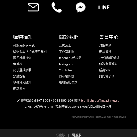
購物須知
關於我們
會員中心
付款及配送方式
品牌故事
訂單查詢
購物金與折扣碼使用規則
工作室地圖
申請換貨
國民試鞋禮儀
facebook粉絲團
7天猶豫期權益
色差校正
Instagram
修改會員資料
尺寸選擇說明
YouTube
成為VIP
預購說明
隱私權保護
訂閱電子報
缺碼貨到通知
網站使用條款
退款流程
客服專線(02)2897-3568 / 0983-860-196 信箱
brunii.shoes@msa.hinet.net
LINE ID搜尋@brunii / 客服時間09:30~18:00(六日及例假日休息)
COPYRIGHT©BRUNII INCORP. ALL RIGHT RESERVED
行動版
|
電腦版