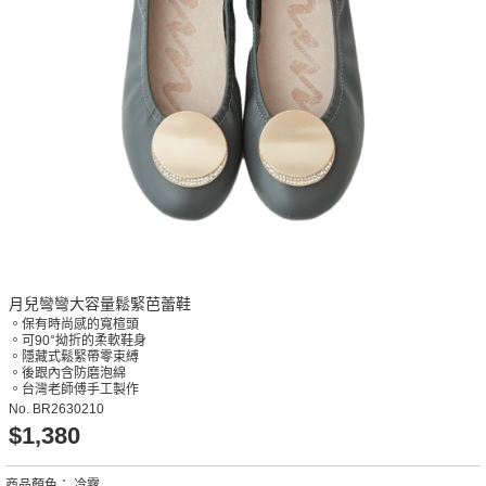
月兒彎彎大容量鬆緊芭蕾鞋
。保有時尚感的寬楦頭
。可90°拗折的柔軟鞋身
。隱藏式鬆緊帶零束縛
。後跟內含防磨泡綿
。台灣老師傅手工製作
No.
BR2630210
$1,380
商品顏色：
冷霧