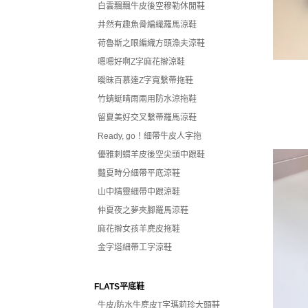
白雲飄飄牛皮後空穆勒休閒鞋
井然有趣魚骨編織羅馬涼鞋
荷魯斯之眼編織方頭漁夫涼鞋
嗯嗯好啊Z字麻花辮涼鞋
曖昧百慕達Z字寬繫帶拖鞋
竹蜻蜓晴雨兩用防水涼拖鞋
留夏美好交叉繫帶羅馬涼鞋
Ready, go！細帶牛皮人字拖
優雅刺蝟羊皮後空尖頭中跟鞋
豔夏時分細帶平底涼鞋
山中精靈細帶中跟涼鞋
仲夏夜之夢夾腳羅馬涼鞋
麻花辮女孩羊麂皮拖鞋
金字塔細帶工字涼鞋
FLATS平底鞋
牛皮/防水牛麂皮T字瑪莉珍大頭鞋