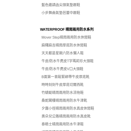
藍色邀請函尖頭氣墊跟鞋
小步舞曲氣墊芭蕾中跟鞋
WATERPROOF 晴雨兩用防水系列
Mover Step晴雨兩用防水休閒鞋
麻糬麻吉晴雨厚底防水休閒鞋
天天都是星期六防水懶人鞋
牛皮/防水牛麂皮T字瑪莉珍大頭鞋
牛皮/防水牛麂皮V口大頭鞋
B面第一首鬆緊綁帶牛皮厚底靴
時時刻刻牛皮厚底切爾西靴
竹蜻蜓晴雨兩用防水涼拖鞋
桑妮閣樓晴雨兩用防水牛津靴
夕露小徑晴雨兩用防水真皮休閒鞋
奧朵兒公路晴雨兩用防水真皮靴
泰晤士晴雨兩用防水牛津鞋