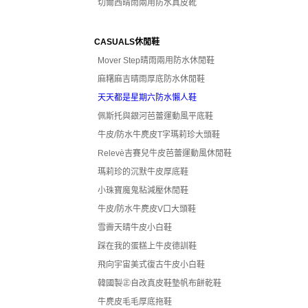
切爾西晴雨兩用防水真皮靴
CASUALS休閒鞋
Mover Step晴雨兩用防水休閒鞋
麻糬麻吉晴雨厚底防水休閒鞋
天天都是星期六防水懶人鞋
佩斯托與銀河芭蕾運動風平底鞋
牛皮/防水牛麂皮T字瑪莉珍大頭鞋
Relevè吉賽兒牛皮芭蕾運動風休閒鞋
瑪莉珍的沉默牛皮厚底鞋
小珠寶魔鬼粘減壓休閒鞋
牛皮/防水牛麂皮V口大頭鞋
雪霽天晴牛皮小白鞋
踩在我的蛋糕上牛皮德訓鞋
飛向宇宙美式復古牛皮小白鞋
韓國製㊣自改真皮鞋墊帆布餅乾鞋
牛麂皮毛毛厚底拖鞋