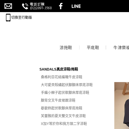
切換至行動版
涼拖鞋
平底鞋
牛津樂
SANDALS真皮涼鞋/拖鞋
桑格利亞花結編職牛皮涼鞋
大可愛貝殼繡起伏腳腳床厚底涼鞋
手編小辮子起伏軟腳床厚底涼鞋
腳背交叉牛皮坡跟涼鞋
歇歇妳起伏軟腳床厚底拖鞋
芙蕾雅的夏天雙交叉牛皮涼鞋
X加Y等於你和我方頭二字涼鞋