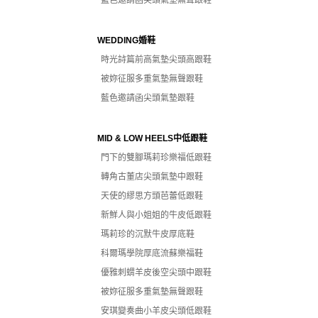
藍色邀請函尖頭氣墊無聲跟鞋
WEDDING婚鞋
時光詩篇前高氣墊尖頭高跟鞋
被妳征服多重氣墊無聲跟鞋
藍色邀請函尖頭氣墊跟鞋
MID & LOW HEELS中低跟鞋
門下的雙腳瑪莉珍樂福低跟鞋
轉角古董店尖頭氣墊中跟鞋
天使的繆思方頭芭蕾低跟鞋
新鮮人與小姐姐的牛皮低跟鞋
瑪莉珍的沉默牛皮厚底鞋
科爾瑪學院厚底流蘇樂福鞋
優雅刺蝟羊皮後空尖頭中跟鞋
被妳征服多重氣墊無聲跟鞋
安琪變奏曲小羊皮尖頭低跟鞋