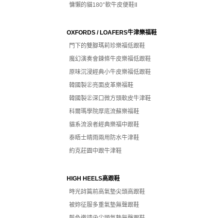
慵懶的貓180°軟牛皮便鞋II
OXFORDS / LOAFERS牛津樂福鞋
門下的雙腳瑪莉珍樂福低跟鞋
魔幻演奏會鍊條牛皮樂福低跟鞋
原味沉浸經典小牛皮樂福低跟鞋
韓國製㊣亮面皮革樂福鞋
韓國製㊣深口微方頭軟皮牛津鞋
科爾瑪學院厚底流蘇樂福鞋
貓系流浪者經典樂福中跟鞋
泰晤士晴雨兩用防水牛津鞋
約克莊園中跟牛津鞋
HIGH HEELS高跟鞋
時光詩篇前高氣墊尖頭高跟鞋
被妳征服多重氣墊無聲跟鞋