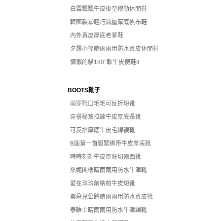
白雲飄飄牛皮後空穆勒休閒鞋
韓國製㊣輕巧減壓厚底帆布鞋
內外真皮厚底老爹鞋
夕露小徑晴雨兩用防水真皮休閒鞋
慵懶的貓180°軟牛皮便鞋II
BOOTS靴子
兩穿靴口毛毛可反折短靴
穿搭秘笈拉鍊牛皮厚底長靴
可反摺厚底牛皮毛線襪靴
B面第一首鬆緊綁帶牛皮厚底靴
時時刻刻牛皮厚底切爾西靴
桑妮閣樓晴雨兩用防水牛津靴
愛在玖玖前納帕牛皮短靴
奧朵兒公路晴雨兩用防水真皮靴
泰晤士晴雨兩用防水牛津踝靴