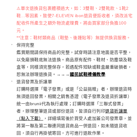
⚠️單次退換貨包裹體積過大，如：3雙鞋、2雙靴款、1靴2
鞋...等因素，致使7-ELEVEN ibon退貨便拒收者，須改派宅
配收件所產生之額外物流處理費，將由買家部分負擔100
元。
**注意：鞋材類商品（鞋墊、後踵貼等）無提供換貨服務。
保持完整
鑑賞期間請保持商品的完整，試穿時請注意地面是否平整，
以免磨損鞋底無法退換。商品原有配件、鞋材、防塵袋及鞋
盒等，同樣須完整保存，若遇配件短缺或鞋盒嚴重破損者，
恕無法辦理退換貨。→→→
國民試鞋禮儀教學
退貨發票及折讓單
訂購時選擇「電子發票」或是「公益捐贈」者，辦理退貨時
無須退回發票，相關之銷售憑證（電子發票及退貨折讓單）
統一由brunii代為執行處理；訂購時選擇「三聯式發票」
者，辦理整筆退貨或部份退貨，皆須自行列印
退貨折讓單
（點入下載）
，詳細填寫後於買受人處加蓋公司發票章，並
將第一聯及第二聯連同退貨商品一併退回，如未隨退貨收
回，須自行再掛號寄回，方可進行退款作業。