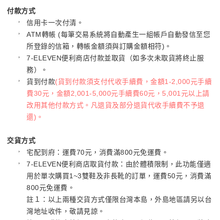
付款方式
信用卡一次付清。
ATM轉帳 (每筆交易系統將自動產生一組帳戶自動發信至您
所登錄的信箱，轉帳金額須與訂購金額相符)。
7-ELEVEN便利商店付款並取貨（如多次未取貨將終止服
務）。
貨到付款
(貨到付款須支付代收手續費，金額1-2,000元手續
費30元，金額2,001-5,000元手續費60元，5,001元以上請
改用其他付款方式。凡退貨及部分退貨代收手續費不予退
還)。
交貨方式
宅配到府：運費70元，消費滿800元免運費。
7-ELEVEN便利商店取貨付款：由於體積限制，此功能僅適
用於單次購買1~3雙鞋及非長靴的訂單，運費50元，消費滿
800元免運費。
註１：以上兩種交貨方式僅限台灣本島，外島地區請另以台
灣地址收件，敬請見諒。