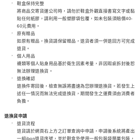
鞋盒保持完整
將商品交寄貨運公司時，請勿於鞋盒外觀直接書寫文字或黏
貼任何紙膠，請利用一般塑膠袋包覆，如未包裝須賠償40-
60元費用。
原有贈品
如原有贈品，換貨請保留贈品，退貨者須一併退回方可完成
退貨。
個人用品
襪類等個人貼身用品基於衛生因素考量，非因瑕疵拆封後恕
無法辦理退換貨。
退換確認
退換件寄回後，檢查無誤將盡速為您辦理退換貨。若發生上
述任一情況而無法完成退換貨，期間發生之運費須由消費者
負擔。
退換貨申請
退貨流程
退貨請於網頁右上方之訂單查詢中申請，申請後系統將產出
一組ibon退貨序號，並於鞋盒外使用一般包裝袋簡單包裝，