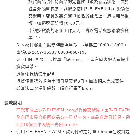
換貨商品請保持商品的完整性且須為新品狀態，並於
鞋盒外簡單包裝，以避免使用7-ELEVEN ibon退貨便
交遞時，店員誤將託運單黏貼於鞋盒上，造成鞋盒損
壞，如損壞須賠償40-60元。
申請換貨後的兩個工作天內，會以電話與您聯繫換貨
事宜。
２、撥打客服：服務時間為星期一~星期五10:00~18:00，
電話02-2897-3568 / 0983-860-196
３、LINE客服：ID搜尋「@brunii」，留言向客服人員提出
換貨申請。
退貨便代碼使用說明
退貨便編號效期為申請日當天起3日，如逾期未完成寄件，
恕無法二次提供編號，請自行寄回brunii。
退款說明
在您完成上述7-ELEVEN ibon退貨便交遞後，因7-ELEVEN
全台門市集合退回商品為一星期一次，商品自當日起算，需
5至10個工作天統一寄回brunii。
使用7-ELEVEN 、ATM、貨到付款之訂單，brunii在收到退