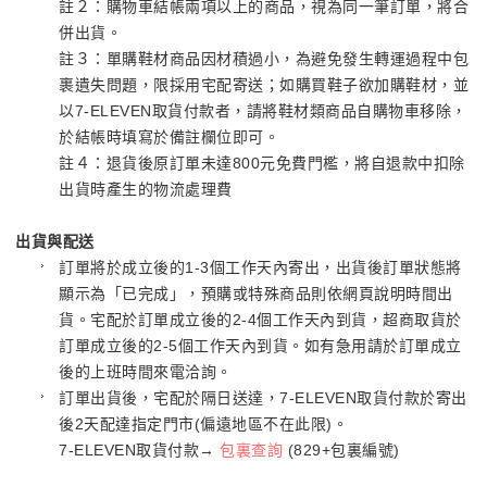
註２：購物車結帳兩項以上的商品，視為同一筆訂單，將合
併出貨。
註３：單購鞋材商品因材積過小，為避免發生轉運過程中包
裹遺失問題，限採用宅配寄送；如購買鞋子欲加購鞋材，並
以7-ELEVEN取貨付款者，請將鞋材類商品自購物車移除，
於結帳時填寫於備註欄位即可。
註４：退貨後原訂單未達800元免費門檻，將自退款中扣除
出貨時產生的物流處理費
出貨與配送
訂單將於成立後的1-3個工作天內寄出，出貨後訂單狀態將
顯示為「已完成」，預購或特殊商品則依網頁說明時間出
貨。宅配於訂單成立後的2-4個工作天內到貨，超商取貨於
訂單成立後的2-5個工作天內到貨。如有急用請於訂單成立
後的上班時間來電洽詢。
訂單出貨後，宅配於隔日送達，7-ELEVEN取貨付款於寄出
後2天配達指定門市(偏遠地區不在此限)。
7-ELEVEN取貨付款→
包裏查詢
(829+包裏編號)