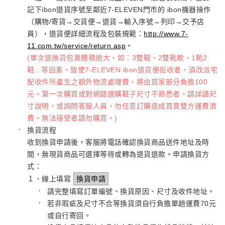
記下ibon退貨序號至鄰近7-ELEVEN門市的 ibon機器操作
（購物/寄貨→交貨便→退貨→輸入序號→列印→交予店
員），退貨便詳細流程及包裝規範：
http://www.7-
11.com.tw/service/return.asp
。
(單次退換貨包裹體積過大，如：3雙鞋、2雙靴款、1靴2
鞋...等因素，致使7-ELEVEN ibon退貨便拒收者，須改派宅
配收件所產生之額外物流處理費，將由買家部分負擔100
元。第一次購買或對網路選購鞋子尺寸不熟悉者，請詳讀尺
寸說明，或詢問客服人員，勿任意訂購造成買賣雙方運費浪
費。無法接受者請勿購買。)
換貨流程
收到換貨申請後，客服將電話確認換貨商品送件地址及時
間，無現貨商品可選擇等待或轉為退貨退款。申請換貨方
式：
１、線上填寫
換貨申請
請完整填寫訂單編號、換貨原因、尺寸及收件地址。
若非瑕疵及尺寸不合等換貨須自行負擔單趟運費70元
或自行寄回。