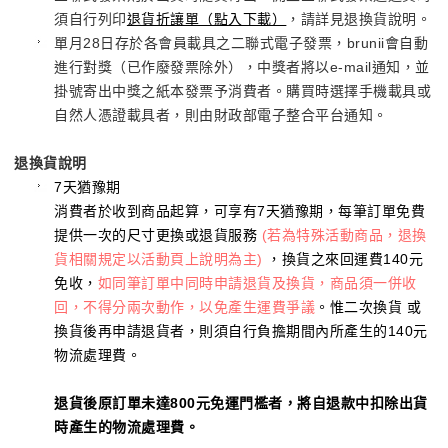
須自行列印
退貨折讓單（點入下載）
，請詳見退換貨說明。
單月28日存於各會員載具之二聯式電子發票，brunii會自動
進行對獎（已作廢發票除外），中獎者將以e-mail通知，並
掛號寄出中獎之紙本發票予消費者。購買時選擇手機載具或
自然人憑證載具者，則由財政部電子整合平台通知。
退換貨說明
7天猶豫期
消費者於收到商品起算，可享有7天猶豫期，每筆訂單免費
提供一次的尺寸更換或退貨服務
(若為特殊活動商品，退換
貨相關規定以活動頁上說明為主)
，換貨之來回運費140元
免收，
如同筆訂單中同時申請退貨及換貨，商品須一併收
回，不得分兩次動作，以免產生運費爭議
。惟二次換貨 或
換貨後再申請退貨者，則須自行負擔期間內所產生的140元
物流處理費。
退貨後原訂單未達800元免運門檻者，將自退款中扣除出貨
時產生的物流處理費。