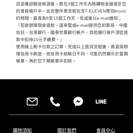
貨並確認驗收無誤後，將在3個工作天內將購物金儲值至您
的會員帳戶中。此完整作業流程包含7-ELEVEN寄回brunii
的時間，最長為8至13個工作天，完成後以e-mail通知；
『若欲辦理現金退款，請來電或e-mail提供您的郵局、中國
信託、台灣銀行、國泰世華銀行帳戶，其他銀行帳戶須從退
款中扣除10元手續費。』
使用線上刷卡付款之訂單，完成以上退貨流程後，將直接辦
理信用卡刷退，依信用卡結帳日不同，可能仍然顯示於當期
帳單，再於您下期帳單中扣除。
購物須知
關於我們
會員中心